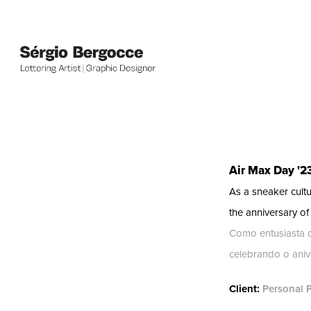
Air Max Day '2
As a sneaker cultu
the anniversary of 
Como entusiasta d
celebrando o anive
Client:
Personal P